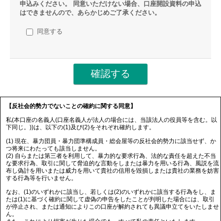
申込みください。 同意いただけない場合、口座開設資料の申込
はできませんので、あらかじめご了承ください。
同意する
【反社会的勢力でないことの確約に関する同意】
私(本口座の名義人(口座名義人が法人の場合には、当該法人の役員等を含む。以
下同じ。))は、以下の(1)及び(2)をそれぞれ確約します。
(1) 現在、暴力団員・暴力団準構成員・総会屋等の反社会的勢力に該当せず、か
つ将来にわたっても該当しません。
(2) 自らまたは第三者を利用して、暴力的な要求行為、法的な責任を超えた不当
な要求行為、取引に関して脅迫的な言動をしまたは暴力を用いる行為、風説を流
布し偽計を用いまたは威力を用いて貴社の信用を毀損しまたは貴社の業務を妨害
する行為等を行いません。
なお、(1)のいずれかに該当し、若しくは(2)のいずれかに該当する行為をし、ま
たは(1)に基づく確約に関して虚偽の申告をしたことが判明した場合には、取引
が停止され、または通知によりこの口座が解約されても異議申立てをいたしませ
ん。