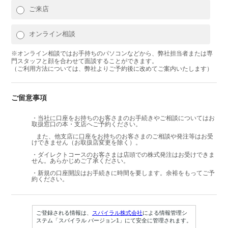
ご来店
オンライン相談
※オンライン相談ではお手持ちのパソコンなどから、弊社担当者または専
門スタッフと顔を合わせて面談することができます。
（ご利用方法については、弊社よりご予約後に改めてご案内いたします）
ご留意事項
・当社に口座をお持ちのお客さまのお手続きやご相談についてはお
取扱窓口の本・支店へご予約ください。
また、他支店に口座をお持ちのお客さまのご相談や発注等はお受
けできません（お取扱店変更を除く）。
・ダイレクトコースのお客さまは店頭での株式発注はお受けできま
せん。あらかじめご了承ください。
・新規の口座開設はお手続きに時間を要します。余裕をもってご予
約ください。
ご登録される情報は、
スパイラル株式会社
による情報管理シ
ステム「スパイラル バージョン1」にて安全に管理されます。