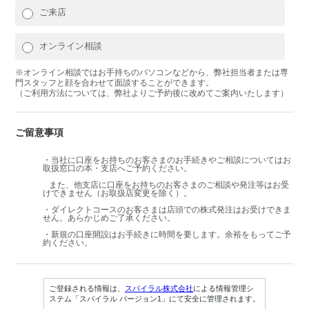
ご来店
オンライン相談
※オンライン相談ではお手持ちのパソコンなどから、弊社担当者または専
門スタッフと顔を合わせて面談することができます。
（ご利用方法については、弊社よりご予約後に改めてご案内いたします）
ご留意事項
・当社に口座をお持ちのお客さまのお手続きやご相談についてはお
取扱窓口の本・支店へご予約ください。
また、他支店に口座をお持ちのお客さまのご相談や発注等はお受
けできません（お取扱店変更を除く）。
・ダイレクトコースのお客さまは店頭での株式発注はお受けできま
せん。あらかじめご了承ください。
・新規の口座開設はお手続きに時間を要します。余裕をもってご予
約ください。
ご登録される情報は、
スパイラル株式会社
による情報管理シ
ステム「スパイラル バージョン1」にて安全に管理されます。