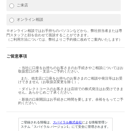
ご来店
オンライン相談
※オンライン相談ではお手持ちのパソコンなどから、弊社担当者または専
門スタッフと顔を合わせて面談することができます。
（ご利用方法については、弊社よりご予約後に改めてご案内いたします）
ご留意事項
・当社に口座をお持ちのお客さまのお手続きやご相談についてはお
取扱窓口の本・支店へご予約ください。
また、他支店に口座をお持ちのお客さまのご相談や発注等はお受
けできません（お取扱店変更を除く）。
・ダイレクトコースのお客さまは店頭での株式発注はお受けできま
せん。あらかじめご了承ください。
・新規の口座開設はお手続きに時間を要します。余裕をもってご予
約ください。
ご登録される情報は、
スパイラル株式会社
による情報管理シ
ステム「スパイラル バージョン1」にて安全に管理されます。