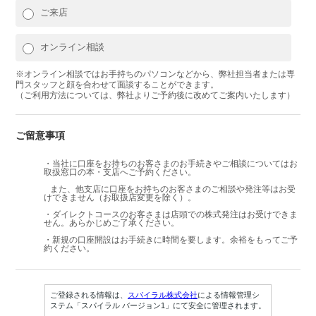
ご来店
オンライン相談
※オンライン相談ではお手持ちのパソコンなどから、弊社担当者または専
門スタッフと顔を合わせて面談することができます。
（ご利用方法については、弊社よりご予約後に改めてご案内いたします）
ご留意事項
・当社に口座をお持ちのお客さまのお手続きやご相談についてはお
取扱窓口の本・支店へご予約ください。
また、他支店に口座をお持ちのお客さまのご相談や発注等はお受
けできません（お取扱店変更を除く）。
・ダイレクトコースのお客さまは店頭での株式発注はお受けできま
せん。あらかじめご了承ください。
・新規の口座開設はお手続きに時間を要します。余裕をもってご予
約ください。
ご登録される情報は、
スパイラル株式会社
による情報管理シ
ステム「スパイラル バージョン1」にて安全に管理されます。