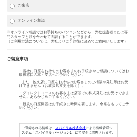
ご来店
オンライン相談
※オンライン相談ではお手持ちのパソコンなどから、弊社担当者または専
門スタッフと顔を合わせて面談することができます。
（ご利用方法については、弊社よりご予約後に改めてご案内いたします）
ご留意事項
・当社に口座をお持ちのお客さまのお手続きやご相談についてはお
取扱窓口の本・支店へご予約ください。
また、他支店に口座をお持ちのお客さまのご相談や発注等はお受
けできません（お取扱店変更を除く）。
・ダイレクトコースのお客さまは店頭での株式発注はお受けできま
せん。あらかじめご了承ください。
・新規の口座開設はお手続きに時間を要します。余裕をもってご予
約ください。
ご登録される情報は、
スパイラル株式会社
による情報管理シ
ステム「スパイラル バージョン1」にて安全に管理されます。