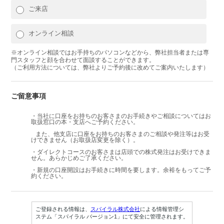
ご来店
オンライン相談
※オンライン相談ではお手持ちのパソコンなどから、弊社担当者または専
門スタッフと顔を合わせて面談することができます。
（ご利用方法については、弊社よりご予約後に改めてご案内いたします）
ご留意事項
・当社に口座をお持ちのお客さまのお手続きやご相談についてはお
取扱窓口の本・支店へご予約ください。
また、他支店に口座をお持ちのお客さまのご相談や発注等はお受
けできません（お取扱店変更を除く）。
・ダイレクトコースのお客さまは店頭での株式発注はお受けできま
せん。あらかじめご了承ください。
・新規の口座開設はお手続きに時間を要します。余裕をもってご予
約ください。
ご登録される情報は、
スパイラル株式会社
による情報管理シ
ステム「スパイラル バージョン1」にて安全に管理されます。