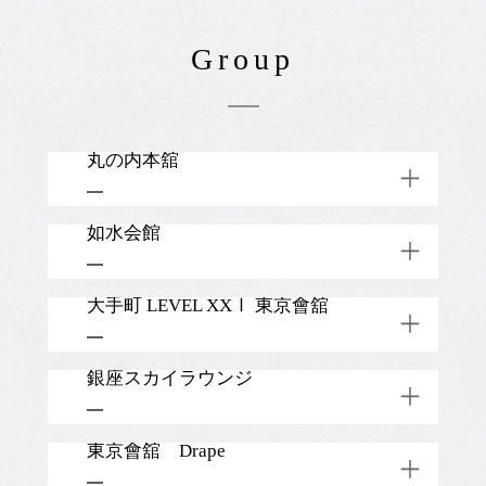
Group
丸の内本舘
03-3215-2111 (代)
如水会館
東京都千代田区丸の内3-2-1
03-3261-1101 (代)
大手町 LEVEL XXⅠ 東京會舘
TOP
千代田区一ツ橋2-1-1
03-5255-1515 (代)
銀座スカイラウンジ
Restaurant
Banquet
TOP
千代田区大手町2-2-2 アーバンネット
大手町ビル21階
Wedding
050-3187-8713
東京會舘 Drape
Restaurant
Shop
千代田区有楽町2-10-1 東京交通会館