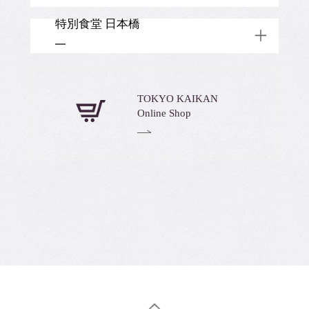
TOP
15階
Banquet
Wedding
050-3177-2770
特別食堂 日本橋
千代田区有楽町 1-5-2
Restaurant
Shop
TOP
東宝日比谷プロムナードビル 2階
03-3274-8495
Banquet
中央区日本橋室町1-4-1 日本橋三越本
Restaurant
TOP
TOKYO KAIKAN
店 本館7階
Online Shop
Restaurant
TOP
Restaurant
Banquet