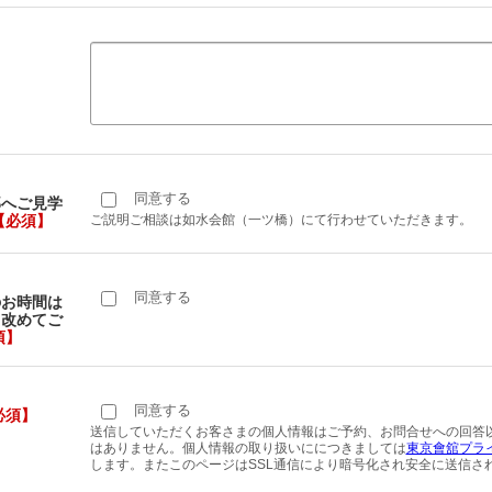
同意する
邸へご見学
【必須】
ご説明ご相談は如水会館（一ツ橋）にて行わせていただきます。
同意する
のお時間は
り改めてご
須】
同意する
必須】
送信していただくお客さまの個人情報はご予約、お問合せへの回答
はありません。個人情報の取り扱いににつきましては
東京會舘プラ
します。またこのページはSSL通信により暗号化され安全に送信さ