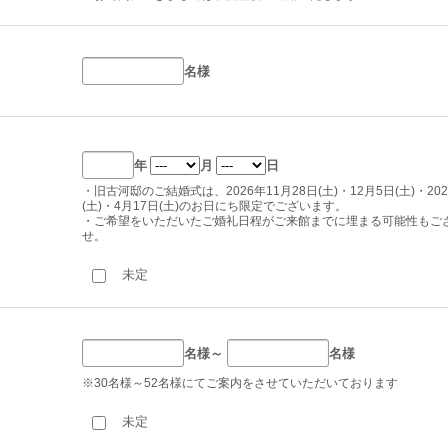
名様
年
月
日
・旧古河邸のご結婚式は、2026年11月28日(土)・12月5日(土)・202
(土)・4月17日(土)のお日にち限定でございます。
・ご希望をいただいたご婚礼日程がご来館までに埋まる可能性もご
せ。
未定
名様～
名様
※30名様～52名様にてご案内をさせていただいております
未定