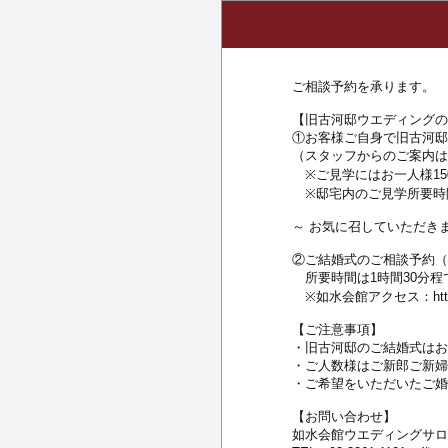
ご相談予約を承ります。
【旧古河邸ウエディングの
①お客様ご自身で旧古河邸
（スタッフからのご案内は
※ご見学にはお一人様15
※邸宅内のご見学所要時間
～ お気に召していただきま
②ご結婚式のご相談予約（
所要時間は1時間30分程
※如水会館アクセス：https://ww
【ご注意事項】
・旧古河邸のご結婚式はお
・ご人数様はご新郎ご新婦
・ご希望をいただいたご婚
【お問い合わせ】
如水会館ウエディングサロ