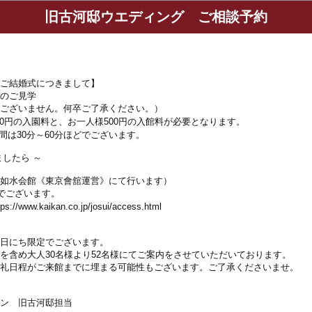
旧古河邸ウエディング ご相談予約
ご結婚式につきまして】
のご見学
ございません。何卒ご了承ください。）
0円の入園料と、お一人様500円の入館料が必要となります。
は30分～60分ほどでございます。
したら ～
如水会館《東京會舘運営》にて行います）
でございます。
w.kaikan.co.jp/josui/access.html
日にち限定でございます。
を含め大人30名様より52名様にてご案内をさせていただいております。
礼日程がご来館までに埋まる可能性もございます。ご了承くださいませ。
ン 旧古河邸担当