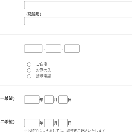
】
（確認用）
-
-
ご自宅
お勤め先
携帯電話
第一希望）
年
月
日
第二希望）
年
月
日
※お時間につきましては、調整後ご連絡いたします