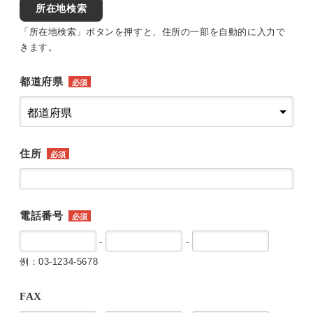
所在地検索
「所在地検索」ボタンを押すと、住所の一部を自動的に入力で
きます。
都道府県
必須
住所
必須
電話番号
必須
-
-
例：03-1234-5678
FAX