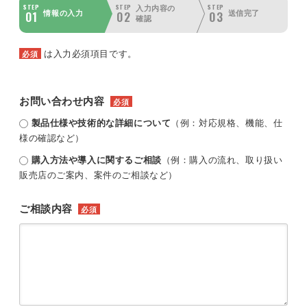
STEP
STEP
STEP
入力内容の
01
02
03
情報の入力
送信完了
確認
は入力必須項目です。
必須
お問い合わせ内容
必須
製品仕様や技術的な詳細について
（例：対応規格、機能、仕
様の確認など）
購入方法や導入に関するご相談
（例：購入の流れ、取り扱い
販売店のご案内、案件のご相談など）
ご相談内容
必須