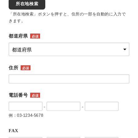
所在地検索
「所在地検索」ボタンを押すと、住所の一部を自動的に入力で
きます。
都道府県
必須
住所
必須
電話番号
必須
-
-
例：03-1234-5678
FAX