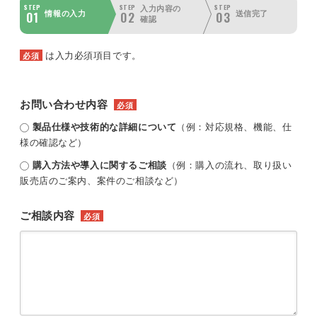
STEP
STEP
STEP
入力内容の
01
02
03
情報の入力
送信完了
確認
は入力必須項目です。
必須
お問い合わせ内容
必須
製品仕様や技術的な詳細について
（例：対応規格、機能、仕
様の確認など）
購入方法や導入に関するご相談
（例：購入の流れ、取り扱い
販売店のご案内、案件のご相談など）
ご相談内容
必須