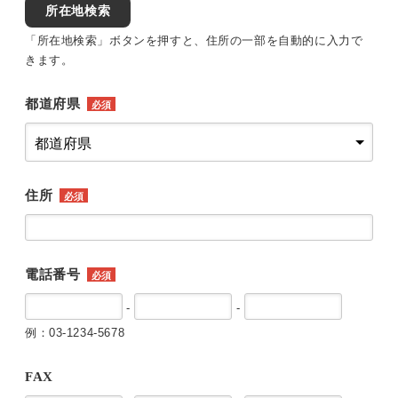
所在地検索
「所在地検索」ボタンを押すと、住所の一部を自動的に入力で
きます。
都道府県
必須
住所
必須
電話番号
必須
-
-
例：03-1234-5678
FAX