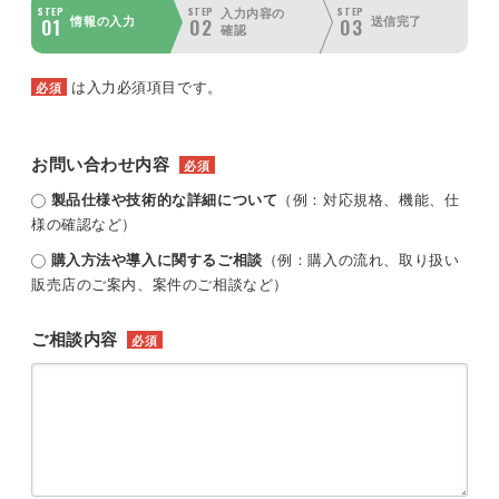
STEP
STEP
STEP
入力内容の
01
02
03
情報の入力
送信完了
確認
は入力必須項目です。
必須
お問い合わせ内容
必須
製品仕様や技術的な詳細について
（例：対応規格、機能、仕
様の確認など）
購入方法や導入に関するご相談
（例：購入の流れ、取り扱い
販売店のご案内、案件のご相談など）
ご相談内容
必須