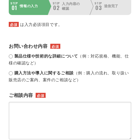
STEP
STEP
STEP
入力内容の
01
02
03
情報の入力
送信完了
確認
は入力必須項目です。
必須
お問い合わせ内容
必須
製品仕様や技術的な詳細について
（例：対応規格、機能、仕
様の確認など）
購入方法や導入に関するご相談
（例：購入の流れ、取り扱い
販売店のご案内、案件のご相談など）
ご相談内容
必須