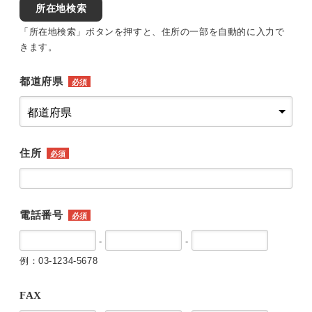
所在地検索
「所在地検索」ボタンを押すと、住所の一部を自動的に入力で
きます。
都道府県
必須
住所
必須
電話番号
必須
-
-
例：03-1234-5678
FAX