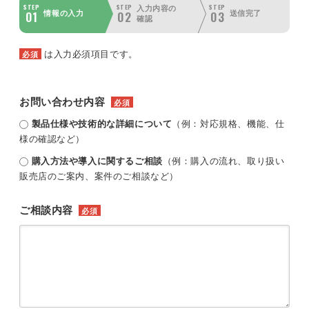
STEP
STEP
STEP
入力内容の
01
02
03
情報の入力
送信完了
確認
は入力必須項目です。
必須
お問い合わせ内容
必須
製品仕様や技術的な詳細について
（例：対応規格、機能、仕
様の確認など）
購入方法や導入に関するご相談
（例：購入の流れ、取り扱い
販売店のご案内、案件のご相談など）
ご相談内容
必須