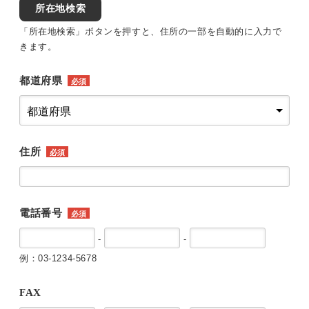
所在地検索
「所在地検索」ボタンを押すと、住所の一部を自動的に入力で
きます。
都道府県
必須
住所
必須
電話番号
必須
-
-
例：03-1234-5678
FAX