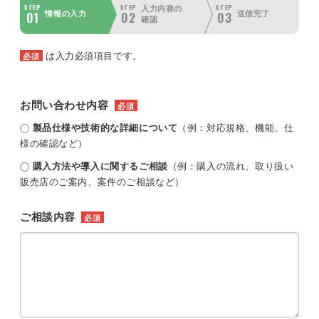
STEP
STEP
STEP
入力内容の
01
02
03
情報の入力
送信完了
確認
は入力必須項目です。
必須
お問い合わせ内容
必須
製品仕様や技術的な詳細について
（例：対応規格、機能、仕
様の確認など）
購入方法や導入に関するご相談
（例：購入の流れ、取り扱い
販売店のご案内、案件のご相談など）
ご相談内容
必須