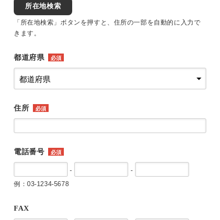
所在地検索
「所在地検索」ボタンを押すと、住所の一部を自動的に入力で
きます。
都道府県
必須
住所
必須
電話番号
必須
-
-
例：03-1234-5678
FAX