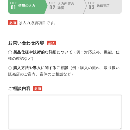
STEP
STEP
STEP
入力内容の
01
02
03
情報の入力
送信完了
確認
は入力必須項目です。
必須
お問い合わせ内容
必須
製品仕様や技術的な詳細について
（例：対応規格、機能、仕
様の確認など）
購入方法や導入に関するご相談
（例：購入の流れ、取り扱い
販売店のご案内、案件のご相談など）
ご相談内容
必須