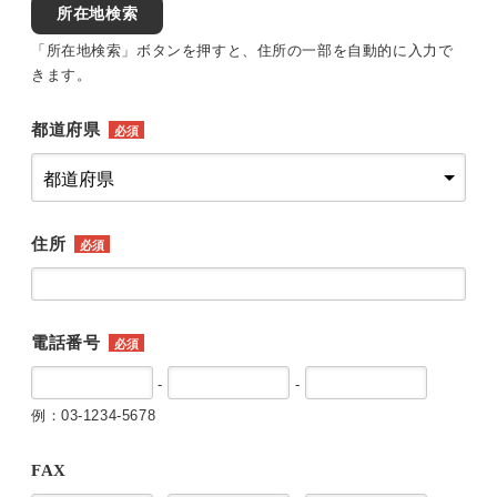
所在地検索
「所在地検索」ボタンを押すと、住所の一部を自動的に入力で
きます。
都道府県
必須
住所
必須
電話番号
必須
-
-
例：03-1234-5678
FAX