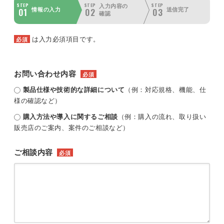
STEP
STEP
STEP
入力内容の
01
02
03
情報の入力
送信完了
確認
は入力必須項目です。
必須
お問い合わせ内容
必須
製品仕様や技術的な詳細について
（例：対応規格、機能、仕
様の確認など）
購入方法や導入に関するご相談
（例：購入の流れ、取り扱い
販売店のご案内、案件のご相談など）
ご相談内容
必須