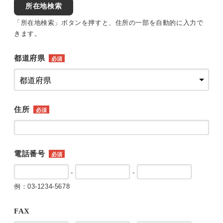
所在地検索
「所在地検索」ボタンを押すと、住所の一部を自動的に入力で
きます。
都道府県
必須
住所
必須
電話番号
必須
-
-
例：03-1234-5678
FAX