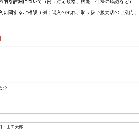
術的な詳細について
（例：対応規格、機能、仕様の確認など）
入に関するご相談
（例：購入の流れ、取り扱い販売店のご案内、
由記入
例：山田太郎