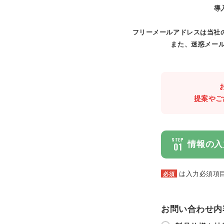
導
フリーメールアドレスは当社
また、迷惑メール
提案やご
STEP
情報の入
01
は入力必須項
必須
お問い合わせ内