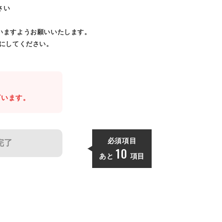
さい
いますようお願いいたします。
効にしてください。
。
ざいます。
必須項目
完了
10
あと
項目