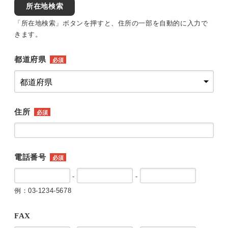
所在地検索
「所在地検索」ボタンを押すと、住所の一部を自動的に入力で
きます。
都道府県
必須
住所
必須
電話番号
必須
-
-
例：03-1234-5678
FAX