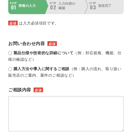
STEP
STEP
STEP
入力内容の
01
02
03
情報の入力
送信完了
確認
は入力必須項目です。
必須
お問い合わせ内容
必須
製品仕様や技術的な詳細について
（例：対応規格、機能、仕
様の確認など）
購入方法や導入に関するご相談
（例：購入の流れ、取り扱い
販売店のご案内、案件のご相談など）
ご相談内容
必須