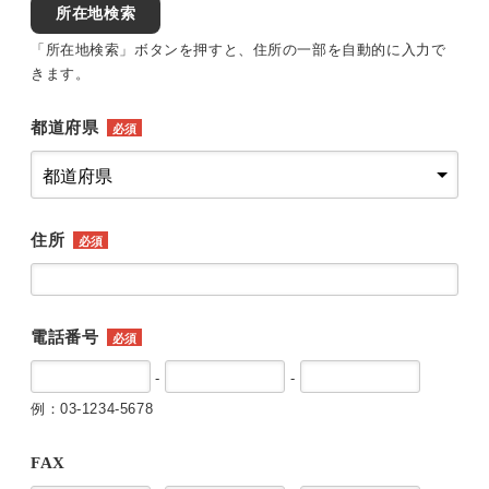
所在地検索
「所在地検索」ボタンを押すと、住所の一部を自動的に入力で
きます。
都道府県
必須
住所
必須
電話番号
必須
-
-
例：03-1234-5678
FAX