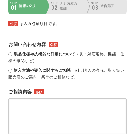
STEP
STEP
STEP
入力内容の
01
02
03
情報の入力
送信完了
確認
は入力必須項目です。
必須
お問い合わせ内容
必須
製品仕様や技術的な詳細について
（例：対応規格、機能、仕
様の確認など）
購入方法や導入に関するご相談
（例：購入の流れ、取り扱い
販売店のご案内、案件のご相談など）
ご相談内容
必須