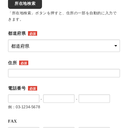
所在地検索
「所在地検索」ボタンを押すと、住所の一部を自動的に入力で
きます。
都道府県
必須
住所
必須
電話番号
必須
-
-
例：03-1234-5678
FAX