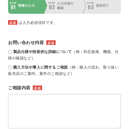
STEP
STEP
STEP
入力内容の
01
02
03
情報の入力
送信完了
確認
は入力必須項目です。
必須
お問い合わせ内容
必須
製品仕様や技術的な詳細について
（例：対応規格、機能、仕
様の確認など）
購入方法や導入に関するご相談
（例：購入の流れ、取り扱い
販売店のご案内、案件のご相談など）
ご相談内容
必須