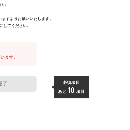
さい
いますようお願いいたします。
効にしてください。
。
ざいます。
必須項目
完了
10
あと
項目