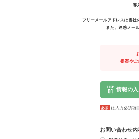
導
フリーメールアドレスは当社
また、迷惑メール
提案やご
STEP
情報の入
01
は入力必須項
必須
お問い合わせ内