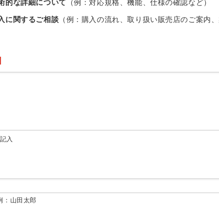
術的な詳細について
（例：対応規格、機能、仕様の確認など）
入に関するご相談
（例：購入の流れ、取り扱い販売店のご案内、
由記入
例：山田太郎