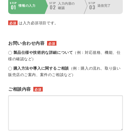
STEP
STEP
STEP
入力内容の
01
02
03
情報の入力
送信完了
確認
は入力必須項目です。
必須
お問い合わせ内容
必須
製品仕様や技術的な詳細について
（例：対応規格、機能、仕
様の確認など）
購入方法や導入に関するご相談
（例：購入の流れ、取り扱い
販売店のご案内、案件のご相談など）
ご相談内容
必須