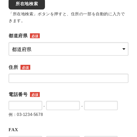
所在地検索
「所在地検索」ボタンを押すと、住所の一部を自動的に入力で
きます。
都道府県
必須
住所
必須
電話番号
必須
-
-
例：03-1234-5678
FAX