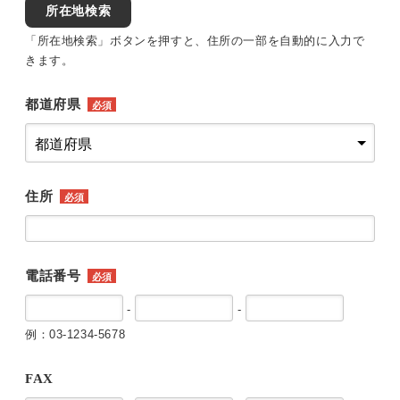
所在地検索
「所在地検索」ボタンを押すと、住所の一部を自動的に入力で
きます。
都道府県
必須
住所
必須
電話番号
必須
-
-
例：03-1234-5678
FAX