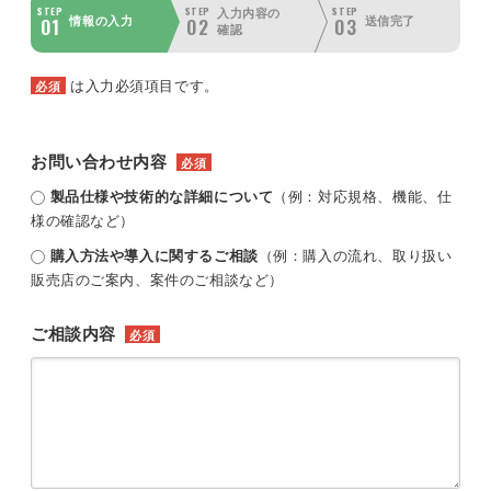
STEP
STEP
STEP
入力内容の
01
02
03
情報の入力
送信完了
確認
は入力必須項目です。
必須
お問い合わせ内容
必須
製品仕様や技術的な詳細について
（例：対応規格、機能、仕
様の確認など）
購入方法や導入に関するご相談
（例：購入の流れ、取り扱い
販売店のご案内、案件のご相談など）
ご相談内容
必須