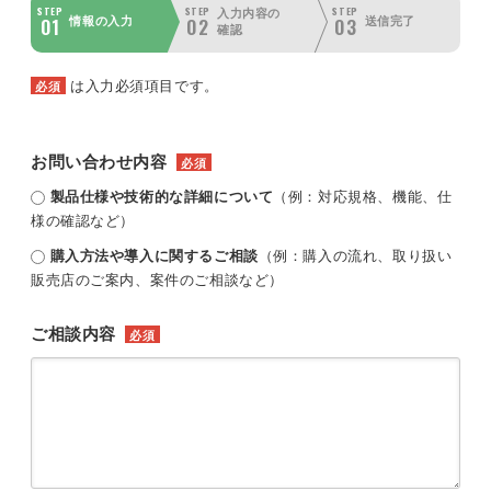
STEP
STEP
STEP
入力内容の
01
02
03
情報の入力
送信完了
確認
は入力必須項目です。
必須
お問い合わせ内容
必須
製品仕様や技術的な詳細について
（例：対応規格、機能、仕
様の確認など）
購入方法や導入に関するご相談
（例：購入の流れ、取り扱い
販売店のご案内、案件のご相談など）
ご相談内容
必須