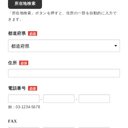
所在地検索
「所在地検索」ボタンを押すと、住所の一部を自動的に入力で
きます。
都道府県
必須
住所
必須
電話番号
必須
-
-
例：03-1234-5678
FAX