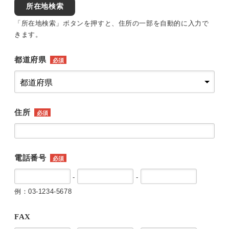
所在地検索
「所在地検索」ボタンを押すと、住所の一部を自動的に入力で
きます。
都道府県
必須
住所
必須
電話番号
必須
-
-
例：03-1234-5678
FAX