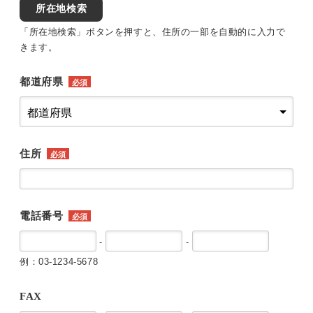
所在地検索
「所在地検索」ボタンを押すと、住所の一部を自動的に入力で
きます。
都道府県
必須
住所
必須
電話番号
必須
-
-
例：03-1234-5678
FAX