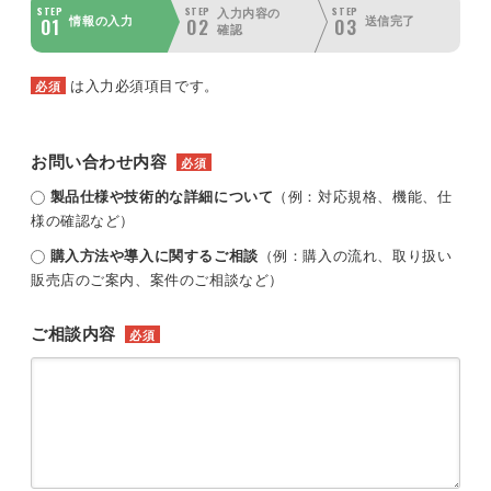
STEP
STEP
STEP
入力内容の
01
02
03
情報の入力
送信完了
確認
は入力必須項目です。
必須
お問い合わせ内容
必須
製品仕様や技術的な詳細について
（例：対応規格、機能、仕
様の確認など）
購入方法や導入に関するご相談
（例：購入の流れ、取り扱い
販売店のご案内、案件のご相談など）
ご相談内容
必須