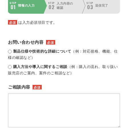
STEP
STEP
STEP
入力内容の
01
02
03
情報の入力
送信完了
確認
は入力必須項目です。
必須
お問い合わせ内容
必須
製品仕様や技術的な詳細について
（例：対応規格、機能、仕
様の確認など）
購入方法や導入に関するご相談
（例：購入の流れ、取り扱い
販売店のご案内、案件のご相談など）
ご相談内容
必須