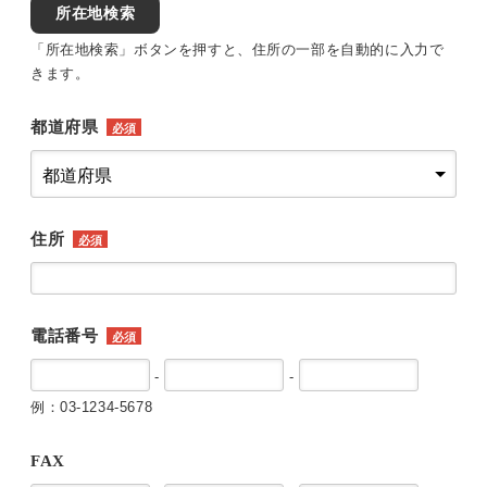
所在地検索
「所在地検索」ボタンを押すと、住所の一部を自動的に入力で
きます。
都道府県
必須
住所
必須
電話番号
必須
-
-
例：03-1234-5678
FAX