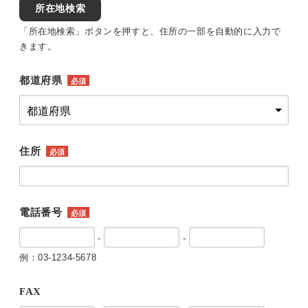
所在地検索
「所在地検索」ボタンを押すと、住所の一部を自動的に入力で
きます。
都道府県
必須
住所
必須
電話番号
必須
-
-
例：03-1234-5678
FAX