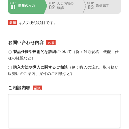
STEP
STEP
STEP
入力内容の
01
02
03
情報の入力
送信完了
確認
は入力必須項目です。
必須
お問い合わせ内容
必須
製品仕様や技術的な詳細について
（例：対応規格、機能、仕
様の確認など）
購入方法や導入に関するご相談
（例：購入の流れ、取り扱い
販売店のご案内、案件のご相談など）
ご相談内容
必須