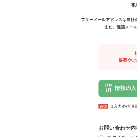
導
フリーメールアドレスは当社
また、迷惑メール
提案やご
STEP
情報の入
01
は入力必須項
必須
お問い合わせ内