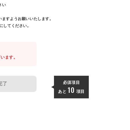
さい
いますようお願いいたします。
効にしてください。
。
ざいます。
必須項目
完了
10
あと
項目