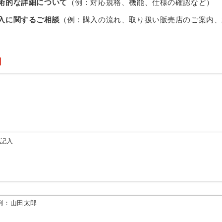
術的な詳細について
（例：対応規格、機能、仕様の確認など）
入に関するご相談
（例：購入の流れ、取り扱い販売店のご案内、
由記入
例：山田太郎