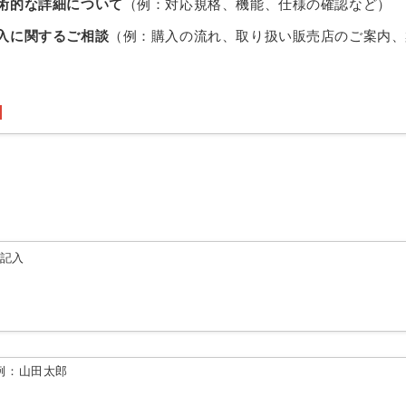
術的な詳細について
（例：対応規格、機能、仕様の確認など）
入に関するご相談
（例：購入の流れ、取り扱い販売店のご案内、
由記入
例：山田太郎