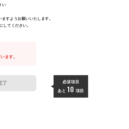
さい
いますようお願いいたします。
効にしてください。
。
ざいます。
必須項目
完了
10
あと
項目