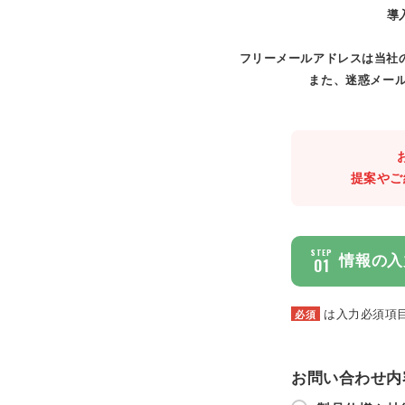
導
フリーメールアドレスは当社
また、迷惑メール
提案やご
STEP
情報の入
01
は入力必須項
必須
お問い合わせ内