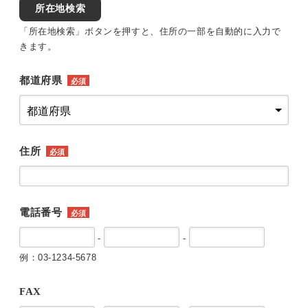
所在地検索
「所在地検索」ボタンを押すと、住所の一部を自動的に入力で
きます。
都道府県
必須
住所
必須
電話番号
必須
-
-
例：03-1234-5678
FAX