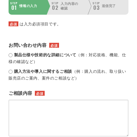
STEP
STEP
STEP
入力内容の
01
02
03
情報の入力
送信完了
確認
は入力必須項目です。
必須
お問い合わせ内容
必須
製品仕様や技術的な詳細について
（例：対応規格、機能、仕
様の確認など）
購入方法や導入に関するご相談
（例：購入の流れ、取り扱い
販売店のご案内、案件のご相談など）
ご相談内容
必須