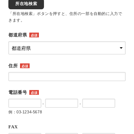
所在地検索
「所在地検索」ボタンを押すと、住所の一部を自動的に入力で
きます。
都道府県
必須
住所
必須
電話番号
必須
-
-
例：03-1234-5678
FAX