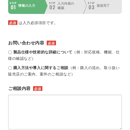
STEP
STEP
STEP
入力内容の
01
02
03
情報の入力
送信完了
確認
は入力必須項目です。
必須
お問い合わせ内容
必須
製品仕様や技術的な詳細について
（例：対応規格、機能、仕
様の確認など）
購入方法や導入に関するご相談
（例：購入の流れ、取り扱い
販売店のご案内、案件のご相談など）
ご相談内容
必須