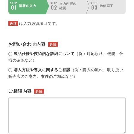
STEP
STEP
STEP
入力内容の
01
02
03
情報の入力
送信完了
確認
は入力必須項目です。
必須
お問い合わせ内容
必須
製品仕様や技術的な詳細について
（例：対応規格、機能、仕
様の確認など）
購入方法や導入に関するご相談
（例：購入の流れ、取り扱い
販売店のご案内、案件のご相談など）
ご相談内容
必須