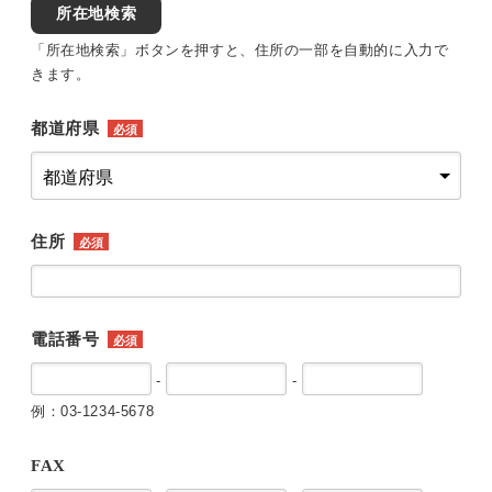
所在地検索
「所在地検索」ボタンを押すと、住所の一部を自動的に入力で
きます。
都道府県
必須
住所
必須
電話番号
必須
-
-
例：03-1234-5678
FAX