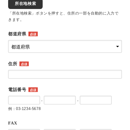
所在地検索
「所在地検索」ボタンを押すと、住所の一部を自動的に入力で
きます。
都道府県
必須
住所
必須
電話番号
必須
-
-
例：03-1234-5678
FAX