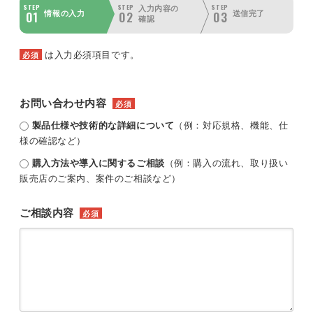
STEP
STEP
STEP
入力内容の
01
02
03
情報の入力
送信完了
確認
は入力必須項目です。
必須
お問い合わせ内容
必須
製品仕様や技術的な詳細について
（例：対応規格、機能、仕
様の確認など）
購入方法や導入に関するご相談
（例：購入の流れ、取り扱い
販売店のご案内、案件のご相談など）
ご相談内容
必須