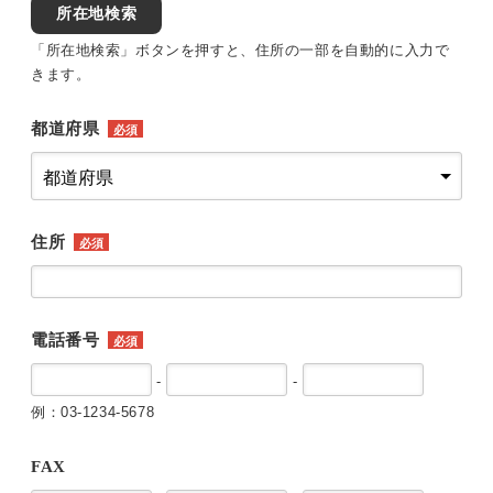
所在地検索
「所在地検索」ボタンを押すと、住所の一部を自動的に入力で
きます。
都道府県
必須
住所
必須
電話番号
必須
-
-
例：03-1234-5678
FAX