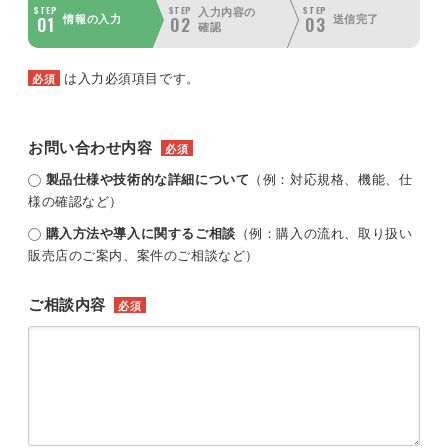
STEP
STEP
STEP
入力内容の
01
02
03
情報の入力
送信完了
確認
は入力必須項目です。
必須
お問い合わせ内容
必須
製品仕様や技術的な詳細について
（例：対応規格、機能、仕
様の確認など）
購入方法や導入に関するご相談
（例：購入の流れ、取り扱い
販売店のご案内、案件のご相談など）
ご相談内容
必須