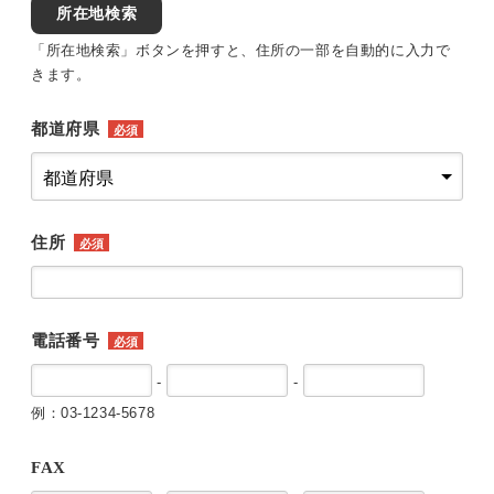
所在地検索
「所在地検索」ボタンを押すと、住所の一部を自動的に入力で
きます。
都道府県
必須
住所
必須
電話番号
必須
-
-
例：03-1234-5678
FAX