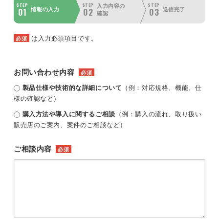
STEP
STEP
STEP
入力内容の
01
02
03
情報の入力
送信完了
確認
は入力必須項目です。
必須
お問い合わせ内容
必須
製品仕様や技術的な詳細について
（例：対応規格、機能、仕
様の確認など）
購入方法や導入に関するご相談
（例：購入の流れ、取り扱い
販売店のご案内、案件のご相談など）
ご相談内容
必須