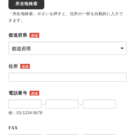
所在地検索
「所在地検索」ボタンを押すと、住所の一部を自動的に入力で
きます。
都道府県
必須
住所
必須
電話番号
必須
-
-
例：03-1234-5678
FAX