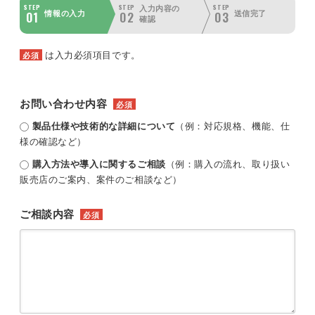
STEP
STEP
STEP
入力内容の
01
02
03
情報の入力
送信完了
確認
は入力必須項目です。
必須
お問い合わせ内容
必須
製品仕様や技術的な詳細について
（例：対応規格、機能、仕
様の確認など）
購入方法や導入に関するご相談
（例：購入の流れ、取り扱い
販売店のご案内、案件のご相談など）
ご相談内容
必須