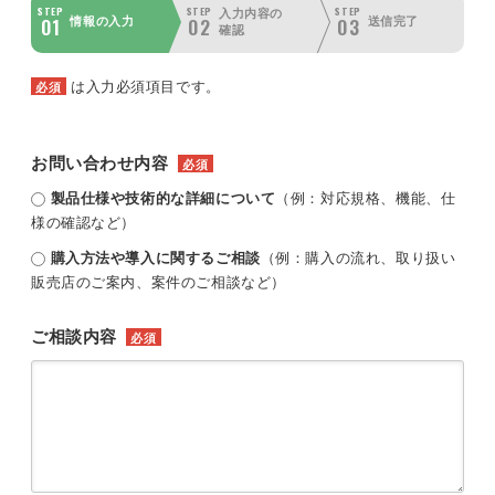
STEP
STEP
STEP
入力内容の
01
02
03
情報の入力
送信完了
確認
は入力必須項目です。
必須
お問い合わせ内容
必須
製品仕様や技術的な詳細について
（例：対応規格、機能、仕
様の確認など）
購入方法や導入に関するご相談
（例：購入の流れ、取り扱い
販売店のご案内、案件のご相談など）
ご相談内容
必須