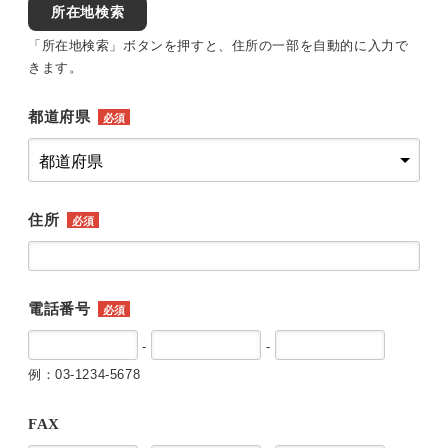
所在地検索
「所在地検索」ボタンを押すと、住所の一部を自動的に入力で
きます。
都道府県
必須
住所
必須
電話番号
必須
-
-
例：03-1234-5678
FAX