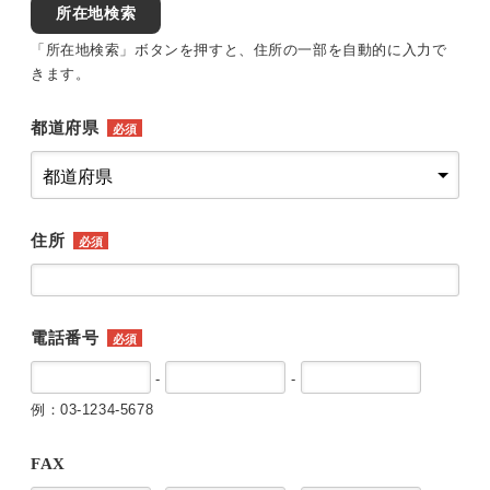
所在地検索
「所在地検索」ボタンを押すと、住所の一部を自動的に入力で
きます。
都道府県
必須
住所
必須
電話番号
必須
-
-
例：03-1234-5678
FAX