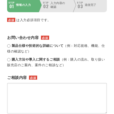
STEP
STEP
STEP
入力内容の
01
02
03
情報の入力
送信完了
確認
は入力必須項目です。
必須
お問い合わせ内容
必須
製品仕様や技術的な詳細について
（例：対応規格、機能、仕
様の確認など）
購入方法や導入に関するご相談
（例：購入の流れ、取り扱い
販売店のご案内、案件のご相談など）
ご相談内容
必須