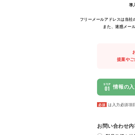
導
フリーメールアドレスは当社
また、迷惑メール
提案やご
STEP
情報の入
01
は入力必須項
必須
お問い合わせ内