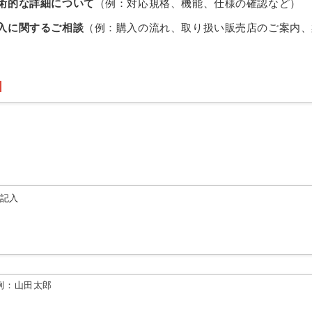
術的な詳細について
（例：対応規格、機能、仕様の確認など）
入に関するご相談
（例：購入の流れ、取り扱い販売店のご案内、
由記入
例：山田太郎