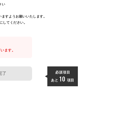
さい
いますようお願いいたします。
効にしてください。
。
ざいます。
必須項目
完了
10
あと
項目