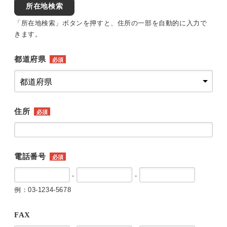
所在地検索
「所在地検索」ボタンを押すと、住所の一部を自動的に入力で
きます。
都道府県
必須
住所
必須
電話番号
必須
-
-
例：03-1234-5678
FAX