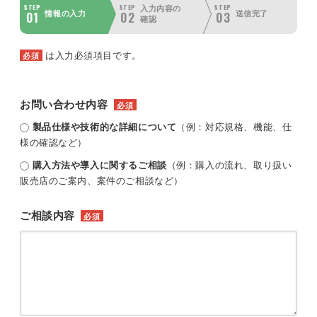
STEP
STEP
STEP
入力内容の
01
02
03
情報の入力
送信完了
確認
は入力必須項目です。
必須
お問い合わせ内容
必須
製品仕様や技術的な詳細について
（例：対応規格、機能、仕
様の確認など）
購入方法や導入に関するご相談
（例：購入の流れ、取り扱い
販売店のご案内、案件のご相談など）
ご相談内容
必須