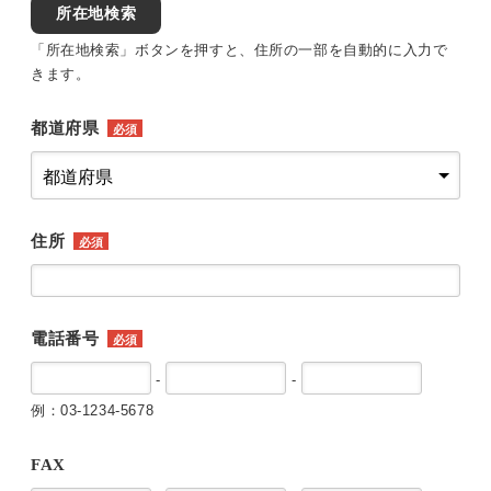
所在地検索
「所在地検索」ボタンを押すと、住所の一部を自動的に入力で
きます。
都道府県
必須
住所
必須
電話番号
必須
-
-
例：03-1234-5678
FAX