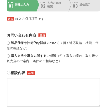
STEP
STEP
STEP
入力内容の
01
02
03
情報の入力
送信完了
確認
は入力必須項目です。
必須
お問い合わせ内容
必須
製品仕様や技術的な詳細について
（例：対応規格、機能、仕
様の確認など）
購入方法や導入に関するご相談
（例：購入の流れ、取り扱い
販売店のご案内、案件のご相談など）
ご相談内容
必須