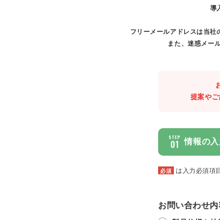
導
フリーメールアドレスは当社
また、迷惑メール
提案やご
STEP
情報の入
01
は入力必須項
必須
お問い合わせ内