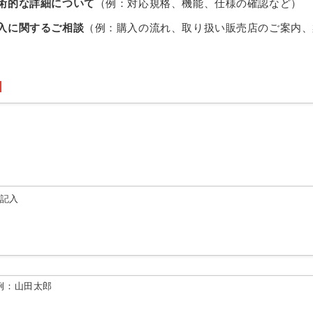
術的な詳細について
（例：対応規格、機能、仕様の確認など）
入に関するご相談
（例：購入の流れ、取り扱い販売店のご案内、
由記入
例：山田太郎