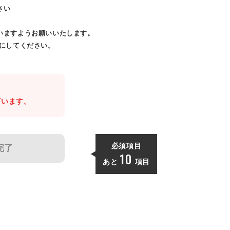
さい
いますようお願いいたします。
効にしてください。
。
ざいます。
必須項目
完了
10
あと
項目