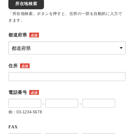
所在地検索
「所在地検索」ボタンを押すと、住所の一部を自動的に入力で
きます。
都道府県
必須
住所
必須
電話番号
必須
-
-
例：03-1234-5678
FAX