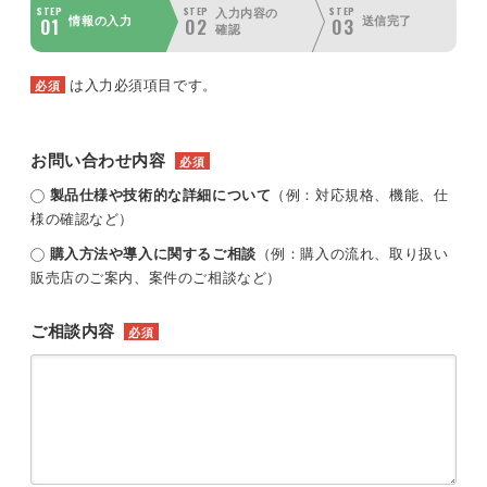
STEP
STEP
STEP
入力内容の
01
02
03
情報の入力
送信完了
確認
は入力必須項目です。
必須
お問い合わせ内容
必須
製品仕様や技術的な詳細について
（例：対応規格、機能、仕
様の確認など）
購入方法や導入に関するご相談
（例：購入の流れ、取り扱い
販売店のご案内、案件のご相談など）
ご相談内容
必須