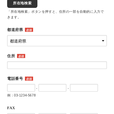
所在地検索
「所在地検索」ボタンを押すと、住所の一部を自動的に入力で
きます。
都道府県
必須
住所
必須
電話番号
必須
-
-
例：03-1234-5678
FAX