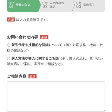
STEP
STEP
STEP
入力内容の
01
02
03
情報の入力
送信完了
確認
は入力必須項目です。
必須
お問い合わせ内容
必須
製品仕様や技術的な詳細について
（例：対応規格、機能、仕
様の確認など）
購入方法や導入に関するご相談
（例：購入の流れ、取り扱い
販売店のご案内、案件のご相談など）
ご相談内容
必須