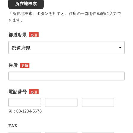
所在地検索
「所在地検索」ボタンを押すと、住所の一部を自動的に入力で
きます。
都道府県
必須
住所
必須
電話番号
必須
-
-
例：03-1234-5678
FAX