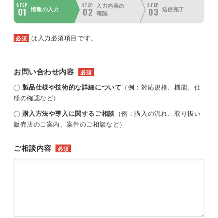
STEP
STEP
STEP
入力内容の
01
02
03
情報の入力
送信完了
確認
は入力必須項目です。
必須
お問い合わせ内容
必須
製品仕様や技術的な詳細について
（例：対応規格、機能、仕
様の確認など）
購入方法や導入に関するご相談
（例：購入の流れ、取り扱い
販売店のご案内、案件のご相談など）
ご相談内容
必須