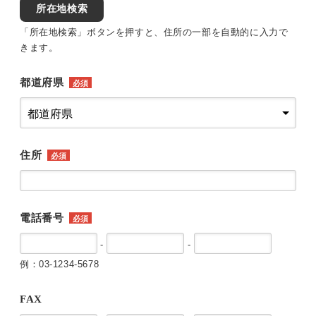
所在地検索
「所在地検索」ボタンを押すと、住所の一部を自動的に入力で
きます。
都道府県
必須
住所
必須
電話番号
必須
-
-
例：03-1234-5678
FAX