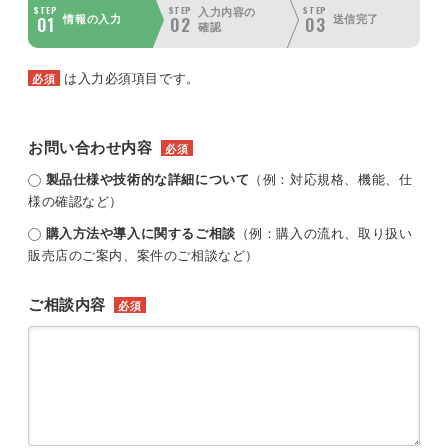
STEP
STEP
STEP
入力内容の
01
02
03
情報の入力
送信完了
確認
は入力必須項目です。
必須
お問い合わせ内容
必須
製品仕様や技術的な詳細について
（例：対応規格、機能、仕
様の確認など）
購入方法や導入に関するご相談
（例：購入の流れ、取り扱い
販売店のご案内、案件のご相談など）
ご相談内容
必須