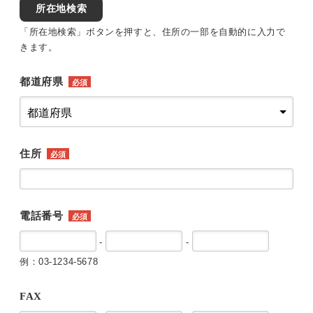
所在地検索
「所在地検索」ボタンを押すと、住所の一部を自動的に入力で
きます。
都道府県
必須
住所
必須
電話番号
必須
-
-
例：03-1234-5678
FAX