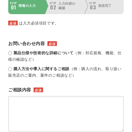
STEP
STEP
STEP
入力内容の
01
02
03
情報の入力
送信完了
確認
は入力必須項目です。
必須
お問い合わせ内容
必須
製品仕様や技術的な詳細について
（例：対応規格、機能、仕
様の確認など）
購入方法や導入に関するご相談
（例：購入の流れ、取り扱い
販売店のご案内、案件のご相談など）
ご相談内容
必須