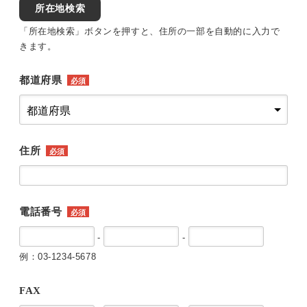
所在地検索
「所在地検索」ボタンを押すと、住所の一部を自動的に入力で
きます。
都道府県
必須
住所
必須
電話番号
必須
-
-
例：03-1234-5678
FAX