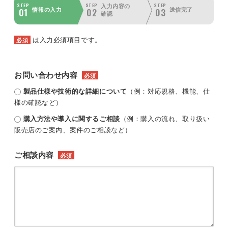
STEP
STEP
STEP
入力内容の
01
02
03
情報の入力
送信完了
確認
は入力必須項目です。
必須
お問い合わせ内容
必須
製品仕様や技術的な詳細について
（例：対応規格、機能、仕
様の確認など）
購入方法や導入に関するご相談
（例：購入の流れ、取り扱い
販売店のご案内、案件のご相談など）
ご相談内容
必須